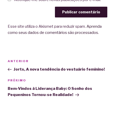
Esse site utiliza o Akismet para reduzir spam.
Aprenda
como seus dados de comentários são processados
.
Navegação
Post
ANTERIOR
de
anterior
Jorts, A nova tendência do vestuário feminino!
Post
Próximo
PRÓXIMO
post
Bem-Vindos à Liderança Baby: O Sonho dos
Pequeninos Tornou-se Realidade!