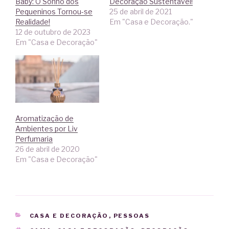
Baby: O Sonho dos
Decoração Sustentável!
m
e
Pequeninos Tornou-se
25 de abril de 2021
n
m
o
n
Realidade!
Em "Casa e Decoração."
v
o
a
v
12 de outubro de 2023
j
a
Em "Casa e Decoração"
a
j
n
a
e
n
l
e
a
l
)
a
)
Aromatização de
Ambientes por Liv
Perfumaria
26 de abril de 2020
Em "Casa e Decoração"
CATEGORIAS
CASA E DECORAÇÃO
,
PESSOAS